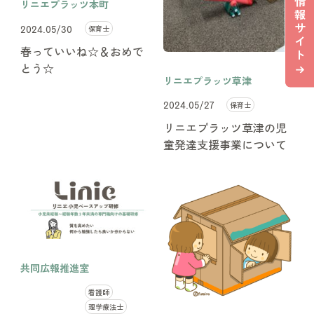
情
リニエプラッツ本町
報
サ
保育士
2024.05/30
イ
春っていいね☆＆おめで
ト
とう☆
リニエプラッツ草津
保育士
2024.05/27
リニエプラッツ草津の児
童発達支援事業について
共同広報推進室
看護師
理学療法士