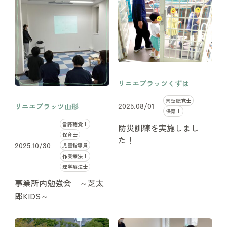
リニエプラッツくずは
言語聴覚士
リニエプラッツ山形
2025.08/01
保育士
言語聴覚士
防災訓練を実施しまし
保育士
た！
児童指導員
2025.10/30
作業療法士
理学療法士
事業所内勉強会 ～芝太
郎KIDS～