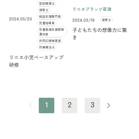
言語聴覚士
リニエプラッツ草津
保育士
相談支援専門員
2024.05/20
保育士
2024.03/19
児童指導員
子どもたちの想像力に驚
児童発達支援管理
責任者
き
共同広報推進室
作業療法士
リニエ小児ベースアップ
研修
投
1
2
3
稿
の
ペ
ー
ジ