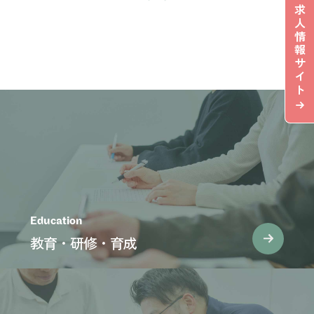
求
人
情
報
サ
イ
ト
Education
教育・研修・育成