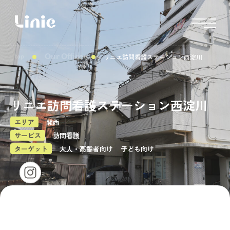
リニエ訪問看護ステーション西淀川
Our Office
top
リニエ訪問看護ステーション西淀川
エリア
関西
サービス
訪問看護
ターゲット
大人・高齢者向け
子ども向け