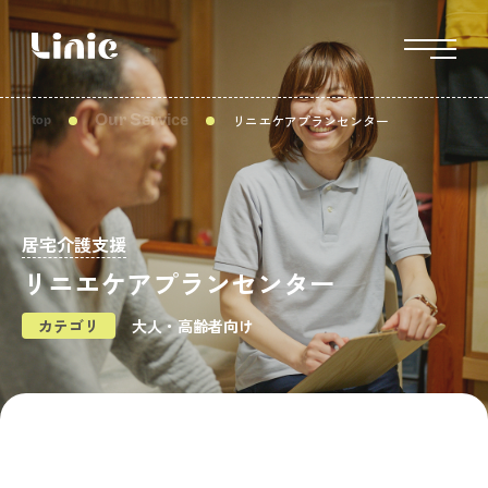
リニエケアプランセンター
Our Service
top
居宅介護支援
リニエケアプランセンター
カテゴリ
大人・高齢者向け