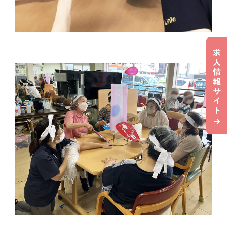
求
人
情
報
サ
イ
ト