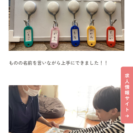
ものの名前を言いながら上手にできました！！
求
人
情
報
サ
イ
ト