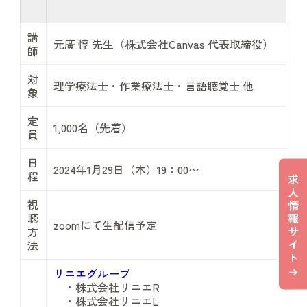
講
元廣 惇 先生（株式会社Canvas 代表取締役）
師
対
理学療法士・作業療法士・言語聴覚士 他
象
定
1,000名（先着）
員
日
2024年1月29日（木）19：00〜
程
求
人
視
情
報
聴
zoomにて生配信予定
サ
方
イ
法
ト
リニエグループ
・株式会社リニエR
・株式会社リニエL