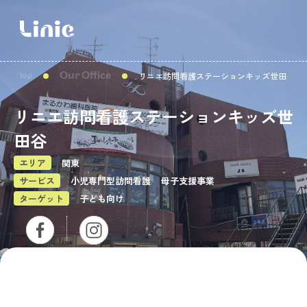
リニエ訪問看護ステーションキッズ世田谷
Our Office
top
リニエ訪問看護ステーションキッズ世
田谷
エリア
関東
サービス
小児専門型訪問看護
母子支援事業
ターゲット
子ども向け