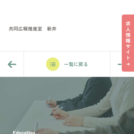
求
共同広報推進室 新井
人
情
報
サ
イ
ト
一覧に戻る
Education