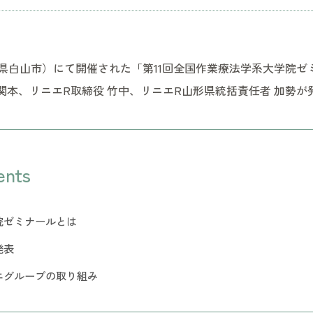
石川県白山市）にて開催された「第11回全国作業療法学系大学院
関本、リニエR取締役 竹中、リニエR山形県統括責任者 加勢
ents
院ゼミナールとは
発表
エグループの取り組み