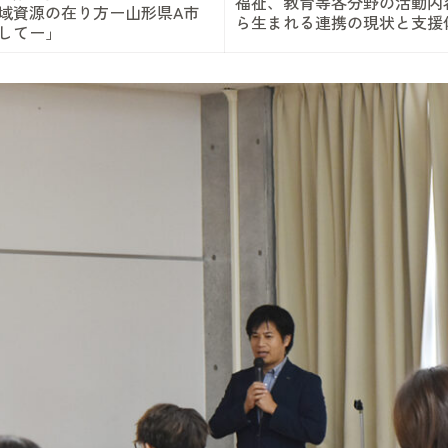
福祉、教育等各分野の活動内
域資源の在り方ー山形県A市
ら生まれる連携の現状と支援
してー」