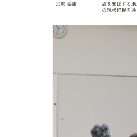
加勢 泰庸
族を支援する地
の現状把握を通