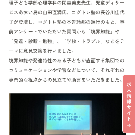
理子ども学部心理学科の閑喜美史先生、児童ディサー
ビスあおい鳥の山田直満氏、コグトレ塾の長谷川佳代
子が登壇し、コグトレ塾の本告玲那の進行のもと、事
前アンケートでいただいた質問から「境界知能」や
「発達・診断・勉強」、「学校・トラブル」などをテ
ーマに意見交換を行いました。
境界知能や発達特性のある子どもが直面する集団での
コミュニケーションや学習などについて、それぞれの
専門的な視点からの見立てや助言をいただきました。
求
人
情
報
サ
イ
ト